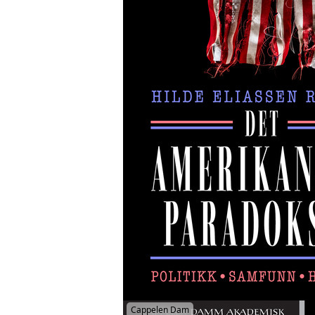
Cappelen Dam